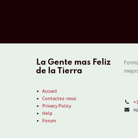
La Gente mas Feliz
Forma
de la Tierra
mejora
Accueil
Contactez-nous
‪+
Privacy Policy
o
Help
Forum