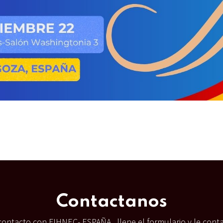
Contactanos
ontacto con FIHNEC- ESPAÑA, llene el formulario y le cont