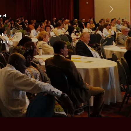
Siguiente
 el
s ha
en un