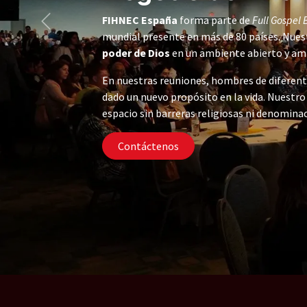
FIHNEC España
forma parte de
Full Gospel 
Anterior
mundial presente en más de 80 países. Nues
poder de Dios
en un ambiente abierto y am
En nuestras reuniones, hombres de diferent
dado un nuevo propósito en la vida. Nuestro
espacio sin barreras religiosas ni denomina
Contáctenos