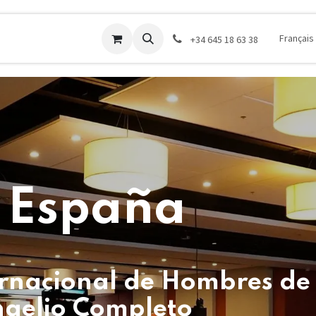
s
Donar
Contactez-nous
Company
C
Français
‪+34 645 18 63 38‬
 España
ernacional de Hombres de
ngelio Completo