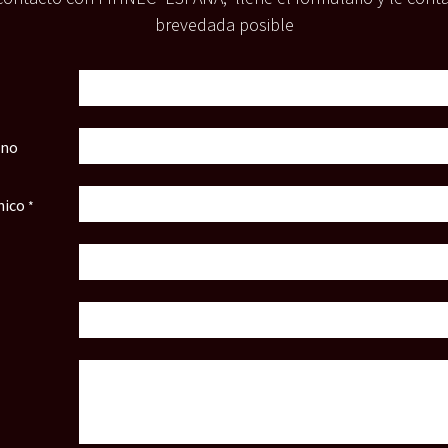
brevedada posible
ono
nico
*