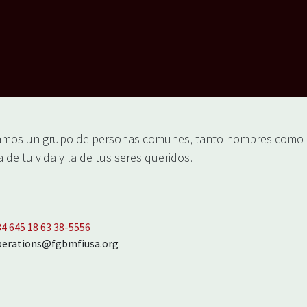
mos un grupo de personas comunes, tanto hombres como m
 de tu vida y la de tus seres queridos.
34 645 18 63 38‬-5556
perations@fgbmfiusa.org