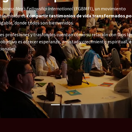
Business Men’s Fellowship International
(FGBMFI), un movimiento
tra misión es
compartir testimonios de vida transformados por
igable, donde todos son bienvenidos.
es profesiones y trasfondos cuentan cómo su relación con Dios le
 objetivo es ofrecer esperanza, amistad y crecimiento espiritual, 
cionales.