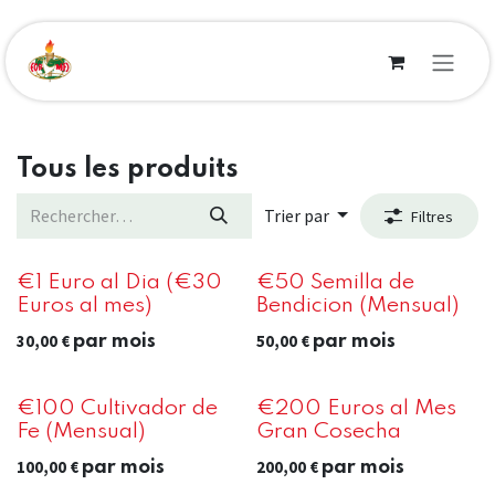
Se rendre au contenu
Tous les produits
Trier par
Filtres
€1 Euro al Dia (€30
€50 Semilla de
Euros al mes)
Bendicion (Mensual)
30,00
€
50,00
€
par mois
par mois
€100 Cultivador de
€200 Euros al Mes
Fe (Mensual)
Gran Cosecha
100,00
€
200,00
€
par mois
par mois