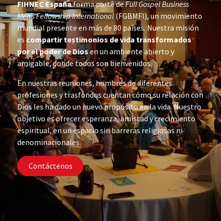
FIHNEC España
forma parte de
Full Gospel Business
Men’s Fellowship International
(FGBMFI), un movimiento
mundial presente en más de 80 países. Nuestra misión
es
compartir testimonios de vida transformados
por el poder de Dios
en un ambiente abierto y
amigable, donde todos son bienvenidos.
En nuestras reuniones, hombres de diferentes
profesiones y trasfondos cuentan cómo su relación con
Dios les ha dado un nuevo propósito en la vida. Nuestro
objetivo es ofrecer esperanza, amistad y crecimiento
espiritual, en un espacio sin barreras religiosas ni
denominacionales.
Contáctenos