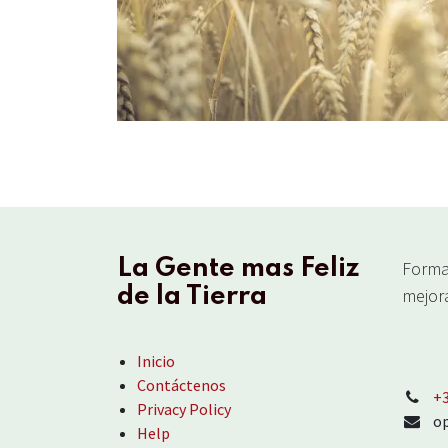
La Gente mas Feliz
Forma
de la Tierra
mejora
Inicio
Contáctenos
‪+
Privacy Policy
o
Help