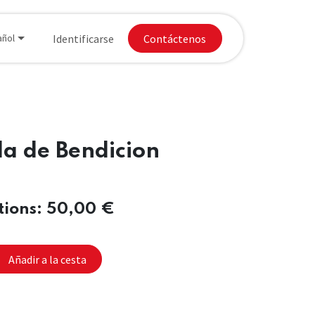
Donaciones
Identificarse
Apply for Chapter
Contáctenos
añol
a de Bendicion
ions: 50,00 €
Añadir a la cesta