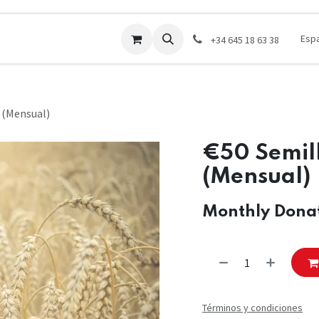
Donar
Contáctenos
Company
Cursos
Esp
‪+34 645 18 63 38‬
 (Mensual)
€50 Semill
(Mensual)
Monthly Donat
Términos y condiciones