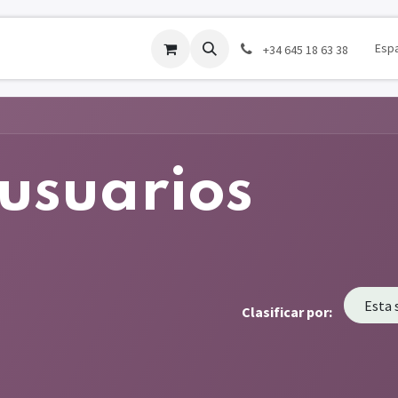
Donar
Contáctenos
Company
Cursos
Esp
‪+34 645 18 63 38‬
 usuarios
Esta
Clasificar por: